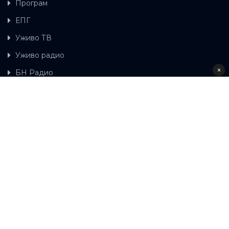
Програм
ЕПГ
Уживо ТВ
Уживо радио
×
БН Радио
Гдје можете гледати БН ТВ
Контакт
LAT
ЋР
Ова wеб страница користи колачиће.
Колачиће
употребљавамо како би ова wеб страница радила
правилно те како бисмо били у стању вршити даља
унапређења странице са сврхом побољшавања вашег
корисничког искуства, како бисмо персонализовали
садржај и огласе, омогућили функционалност
друштвених медија и анализирали промет. Наставком