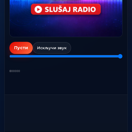
Пусти
Искључи звук