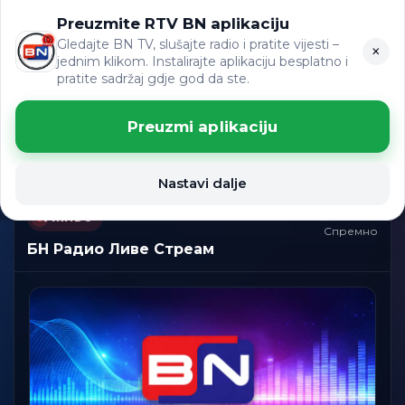
Preuzmite RTV BN aplikaciju
LAT
ВИЈЕСТИ
ЋР
Gledajte BN TV, slušajte radio i pratite vijesti –
×
jednim klikom. Instalirajte aplikaciju besplatno i
pratite sadržaj gdje god da ste.
Слушајте БН Радио
уживо
Preuzmi aplikaciju
БН ТЕЛЕВИЗИЈА Емитовање уживо
Nastavi dalje
УЖИВО
Спремно
БН Радио Ливе Стреам