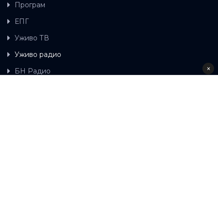
Програм
ЕПГ
Уживо ТВ
Уживо радио
×
БН Радио
Гдје можете гледати БН ТВ
Контакт
LAT
ЋР
Ова wеб страница користи колачиће.
Колачиће
употребљавамо како би ова wеб страница радила
правилно те како бисмо били у стању вршити даља
унапређења странице са сврхом побољшавања вашег
корисничког искуства, како бисмо персонализовали
садржај и огласе, омогућили функционалност