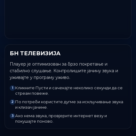
БН ТЕЛЕВИЗИЈА
Плаyер је оптимизован за брзо покретање и
стабилно слушање. Контролишите јачину звука и
уживајте у програму уживо.
Кликните Пусти и сачекајте неколико секунди да се
1
стреам повеже.
По потреби користите дугме за искључивање звука
2
и клизач јачине.
Ако нема звука, провјерите интернет везу и
3
покушајте поново.