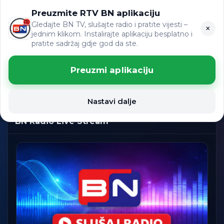
Preuzmite RTV BN aplikaciju
ЋР
VIJESTI
LAT
Gledajte BN TV, slušajte radio i pratite vijesti –
×
jednim klikom. Instalirajte aplikaciju besplatno i
pratite sadržaj gdje god da ste.
Slušajte BN Radio uživo
Preuzmi aplikaciju
BN TELEVIZIJA Emitovanje uživo
Nastavi dalje
UŽIVO
Spremno
BN Radio Live Stream