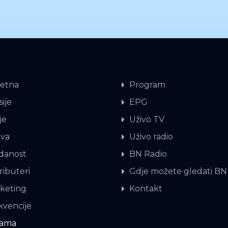
etna
Program
ije
EPG
je
Uživo TV
iva
Uživo radio
danost
BN Radio
ributeri
Gdje možete gledati BN
keting
Kontakt
kvencije
nama