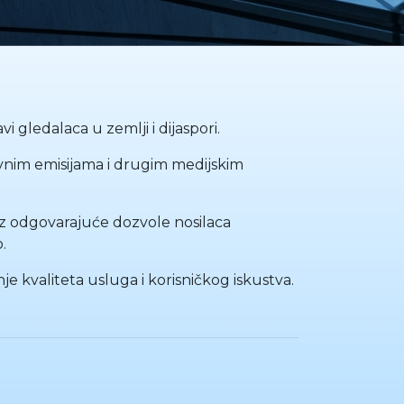
i gledalaca u zemlji i dijaspori.
vnim emisijama i drugim medijskim
i uz odgovarajuće dozvole nosilaca
.
e kvaliteta usluga i korisničkog iskustva.