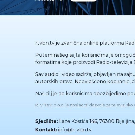
rtvbn.tv je zvanična online platforma Radio
Putem našeg sajta korisnicima je omoguće
formatima koje proizvodi Radio-televizija 
Sav audio i video sadržaj objavljen na sajt
autorskih prava. Neovlašćeno kopiranje, di
Naš cilj je da korisnicima obezbijedimo p
RTV "BN" d.o.o. je nosilac tri dozvole za televizijs
Sjedište:
Laze Kostića 146, 76300 Bijeljin
Kontakt:
info@rtvbn.tv