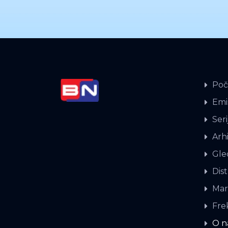
Poč
Emis
Seri
Arh
Gle
Dist
Mar
Fre
O 