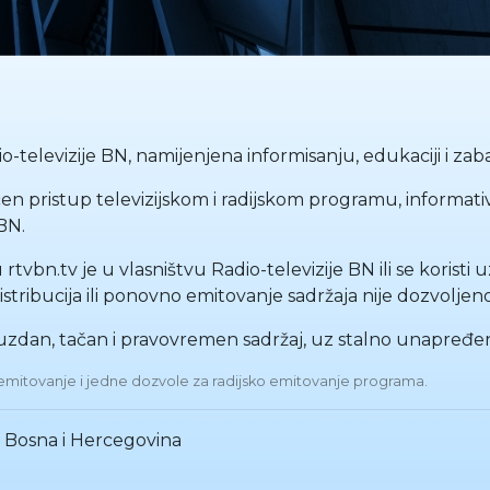
-televizije BN, namijenjena informisanju, edukaciji i zabav
n pristup televizijskom i radijskom programu, informati
BN.
u rtvbn.tv je u vlasništvu Radio-televizije BN ili se korist
stribucija ili ponovno emitovanje sadržaja nije dozvoljeno
ouzdan, tačan i pravovremen sadržaj, uz stalno unapređenj
ko emitovanje i jedne dozvole za radijsko emitovanje programa.
a, Bosna i Hercegovina