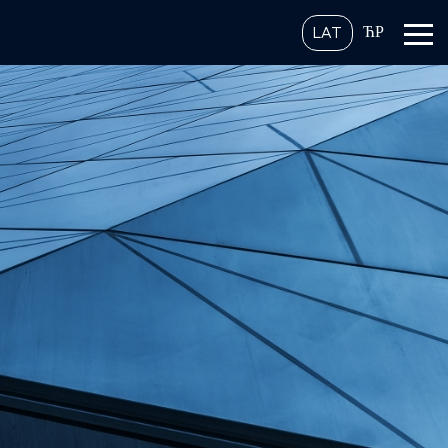
ЋР
LAT