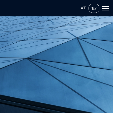
LAT
ЋР