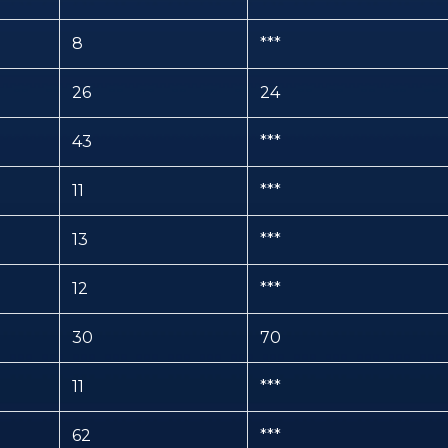
8
***
26
24
43
***
11
***
13
***
12
***
30
70
11
***
62
***