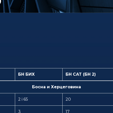
БН БИХ
БН САТ (БН 2)
Босна и Херцеговина
2 i 65
20
3
17