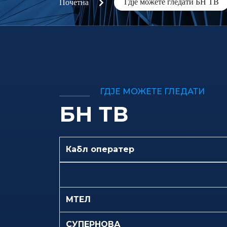
Гдје можете гледати БН ТВ
Почетна
ГДЈЕ МОЖЕТЕ ГЛЕДАТИ
БН ТВ
Кабл оператер
МТЕЛ
СУПЕРНОВА