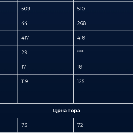
509
510
44
268
417
418
29
***
17
18
119
125
Црна Гора
73
72