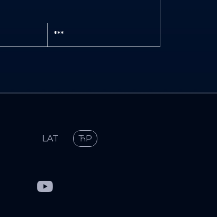
***
LAT
ЋР