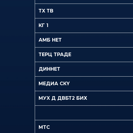
ТX ТВ
КГ 1
АМБ НЕТ
ТЕРЦ ТРАДЕ
ДИННЕТ
МЕДИА СКY
МУX Д ДВБТ2 БИХ
МТС