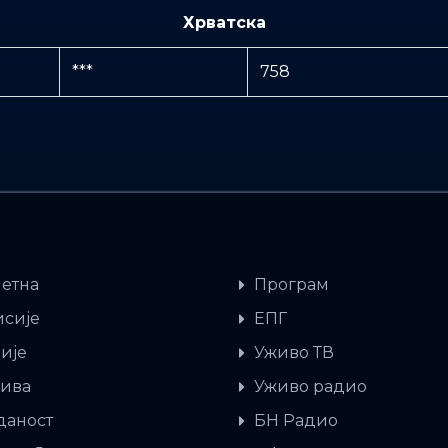
Хрватска
***
758
етна
Програм
сије
ЕПГ
ије
Уживо ТВ
ива
Уживо радио
даност
БН Радио