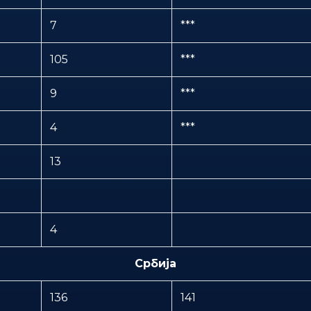
7
***
105
***
9
***
4
***
13
4
Србија
136
141