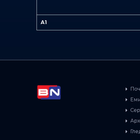
А1
Поч
Еми
Сер
Арх
Гле