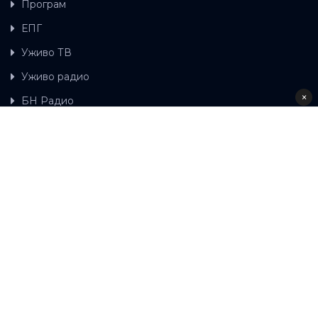
Програм
ЕПГ
Уживо ТВ
Уживо радио
×
БН Радио
Гдје можете гледати БН ТВ
Контакт
LAT
ЋР
Ова wеб страница користи колачиће.
Колачиће
употребљавамо како би ова wеб страница радила
правилно те како бисмо били у стању вршити даља
унапређења странице са сврхом побољшавања вашег
корисничког искуства, како бисмо персонализовали
садржај и огласе, омогућили функционалност
друштвених медија и анализирали промет. Наставком