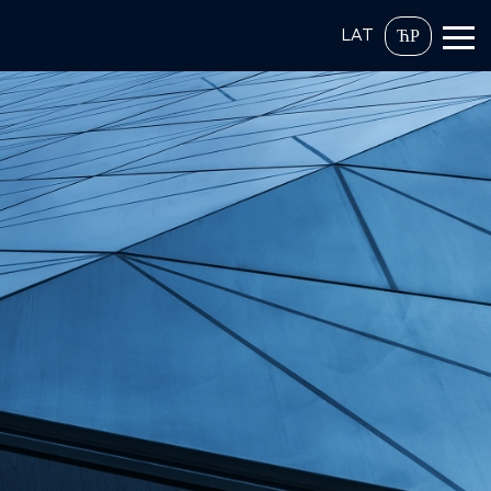
LAT
ЋР