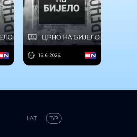
ЈЕЛО
ЦРНО НА БИЈЕЛО
16. 6. 2026.
LAT
ЋР