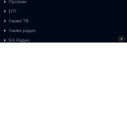
Програм
ЕПГ
Уживо ТВ
Уживо радио
×
БН Радио
Гдје можете гледати БН ТВ
Контакт
LAT
ЋР
Ова wеб страница користи колачиће.
Колачиће
употребљавамо како би ова wеб страница радила
правилно те како бисмо били у стању вршити даља
унапређења странице са сврхом побољшавања вашег
корисничког искуства, како бисмо персонализовали
садржај и огласе, омогућили функционалност
друштвених медија и анализирали промет. Наставком