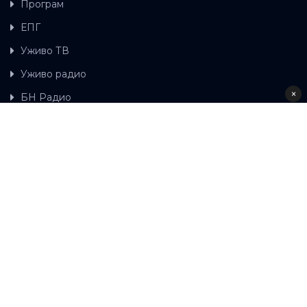
Програм
ЕПГ
Уживо ТВ
Уживо радио
×
БН Радио
Гдје можете гледати БН ТВ
Контакт
LAT
ЋР
Ова wеб страница користи колачиће.
Колачиће
употребљавамо како би ова wеб страница радила
правилно те како бисмо били у стању вршити даља
унапређења странице са сврхом побољшавања вашег
корисничког искуства, како бисмо персонализовали
садржај и огласе, омогућили функционалност
друштвених медија и анализирали промет. Наставком