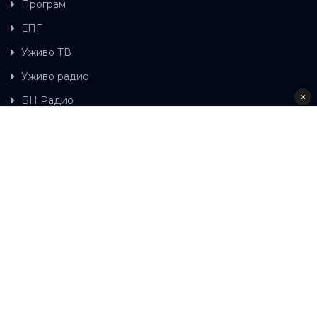
Програм
ЕПГ
Уживо ТВ
Уживо радио
×
БН Радио
Гдје можете гледати БН ТВ
Контакт
LAT
ЋР
Ова wеб страница користи колачиће.
Колачиће
употребљавамо како би ова wеб страница радила
правилно те како бисмо били у стању вршити даља
унапређења странице са сврхом побољшавања вашег
корисничког искуства, како бисмо персонализовали
садржај и огласе, омогућили функционалност
друштвених медија и анализирали промет. Наставком