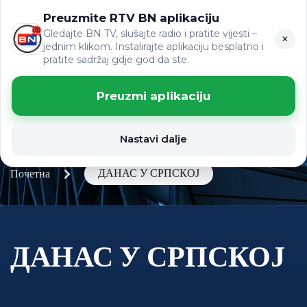
Preuzmite RTV BN aplikaciju
LAT
ВИЈЕСТИ
ЋР
Gledajte BN TV, slušajte radio i pratite vijesti –
×
jednim klikom. Instalirajte aplikaciju besplatno i
pratite sadržaj gdje god da ste.
Preuzmi aplikaciju
Nastavi dalje
ДАНАС У СРПСКОЈ
Почетна
ДАНАС У СРПСКОЈ