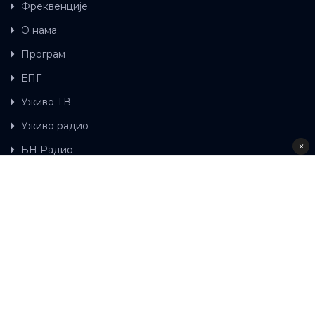
Фреквенције
О нама
Програм
ЕПГ
Уживо ТВ
Уживо радио
×
БН Радио
Гдје можете гледати БН ТВ
Контакт
LAT
ЋР
Ова wеб страница користи колачиће.
Колачиће
употребљавамо како би ова wеб страница радила
правилно те како бисмо били у стању вршити даља