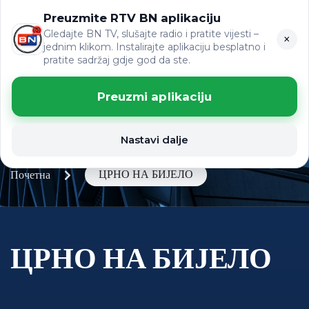
Preuzmite RTV BN aplikaciju
LAT
ВИЈЕСТИ
ЋР
Gledajte BN TV, slušajte radio i pratite vijesti –
×
jednim klikom. Instalirajte aplikaciju besplatno i
pratite sadržaj gdje god da ste.
Preuzmi aplikaciju
Nastavi dalje
ЦРНО НА БИЈЕЛО
Почетна
ЦРНО НА БИЈЕЛО