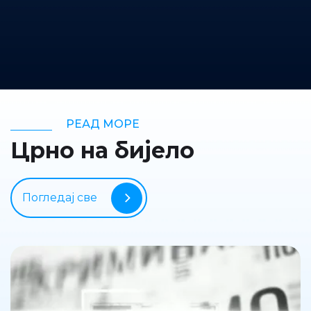
РЕАД МОРЕ
Црно на бијело
Погледај све