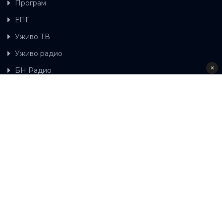
Програм
ЕПГ
Уживо ТВ
Уживо радио
×
БН Радио
Гдје можете гледати БН ТВ
Контакт
LAT
ЋР
Ова wеб страница користи колачиће.
Колачиће
употребљавамо како би ова wеб страница радила
правилно те како бисмо били у стању вршити даља
унапређења странице са сврхом побољшавања вашег
корисничког искуства, како бисмо персонализовали
садржај и огласе, омогућили функционалност
друштвених медија и анализирали промет. Наставком