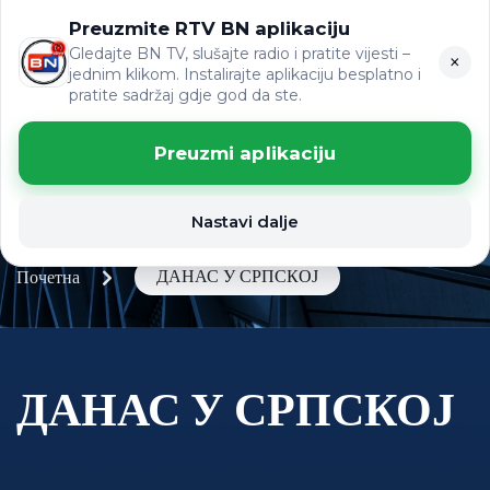
Preuzmite RTV BN aplikaciju
LAT
ВИЈЕСТИ
ЋР
Gledajte BN TV, slušajte radio i pratite vijesti –
×
jednim klikom. Instalirajte aplikaciju besplatno i
pratite sadržaj gdje god da ste.
Preuzmi aplikaciju
Nastavi dalje
ДАНАС У СРПСКОЈ
Почетна
ДАНАС У СРПСКОЈ