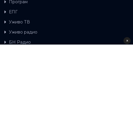
Програм
ЕПГ
Уживо ТВ
Уживо радио
×
БН Радио
Гдје можете гледати БН ТВ
Контакт
LAT
ЋР
Ова wеб страница користи колачиће.
Колачиће
употребљавамо како би ова wеб страница радила
правилно те како бисмо били у стању вршити даља
унапређења странице са сврхом побољшавања вашег
корисничког искуства, како бисмо персонализовали
садржај и огласе, омогућили функционалност
друштвених медија и анализирали промет. Наставком