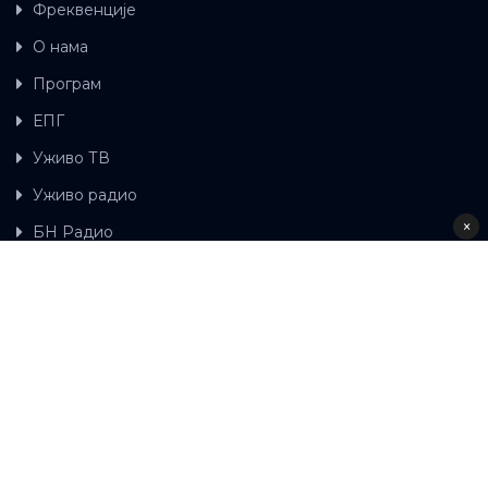
Фреквенције
О нама
Програм
ЕПГ
Уживо ТВ
Уживо радио
×
БН Радио
Гдје можете гледати БН ТВ
Контакт
LAT
ЋР
Ова wеб страница користи колачиће.
Колачиће
употребљавамо како би ова wеб страница радила
правилно те како бисмо били у стању вршити даља