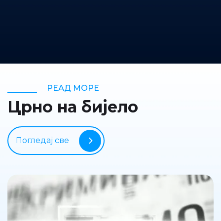
РЕАД МОРЕ
Црно на бијело
Погледај све