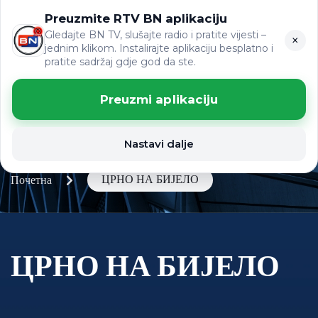
Preuzmite RTV BN aplikaciju
LAT
ВИЈЕСТИ
ЋР
Gledajte BN TV, slušajte radio i pratite vijesti –
×
jednim klikom. Instalirajte aplikaciju besplatno i
pratite sadržaj gdje god da ste.
Preuzmi aplikaciju
Nastavi dalje
ЦРНО НА БИЈЕЛО
Почетна
ЦРНО НА БИЈЕЛО