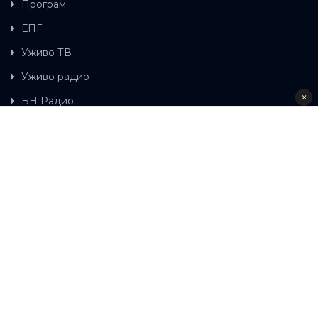
Програм
ЕПГ
Уживо ТВ
Уживо радио
×
БН Радио
Гдје можете гледати БН ТВ
Контакт
LAT
ЋР
Ова wеб страница користи колачиће.
Колачиће
употребљавамо како би ова wеб страница радила
правилно те како бисмо били у стању вршити даља
унапређења странице са сврхом побољшавања вашег
корисничког искуства, како бисмо персонализовали
садржај и огласе, омогућили функционалност
друштвених медија и анализирали промет. Наставком