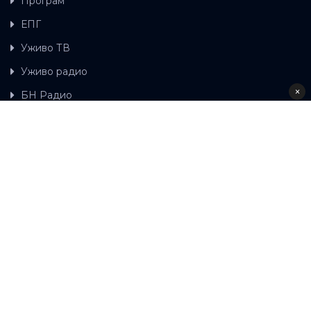
Програм
ЕПГ
Уживо ТВ
Уживо радио
×
БН Радио
Гдје можете гледати БН ТВ
Контакт
LAT
ЋР
Ова wеб страница користи колачиће.
Колачиће
употребљавамо како би ова wеб страница радила
правилно те како бисмо били у стању вршити даља
унапређења странице са сврхом побољшавања вашег
корисничког искуства, како бисмо персонализовали
садржај и огласе, омогућили функционалност
друштвених медија и анализирали промет. Наставком