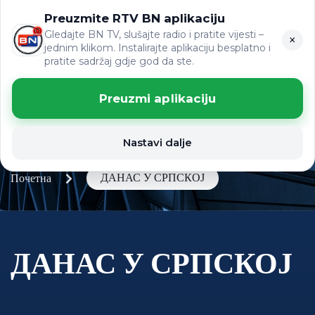
Preuzmite RTV BN aplikaciju
LAT
ВИЈЕСТИ
ЋР
Gledajte BN TV, slušajte radio i pratite vijesti –
×
jednim klikom. Instalirajte aplikaciju besplatno i
pratite sadržaj gdje god da ste.
Preuzmi aplikaciju
Nastavi dalje
ДАНАС У СРПСКОЈ
Почетна
ДАНАС У СРПСКОЈ