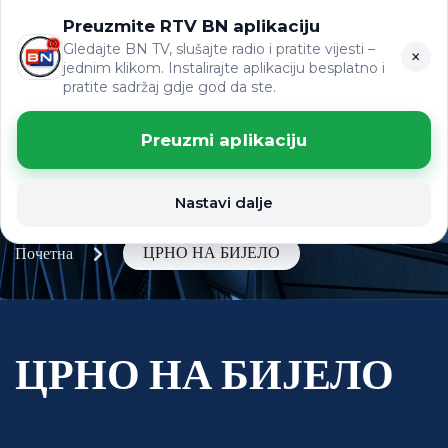
Preuzmite RTV BN aplikaciju
LAT
ВИЈЕСТИ
ЋР
Gledajte BN TV, slušajte radio i pratite vijesti –
×
jednim klikom. Instalirajte aplikaciju besplatno i
pratite sadržaj gdje god da ste.
Preuzmi aplikaciju
Nastavi dalje
ЦРНО НА БИЈЕЛО
Почетна
ЦРНО НА БИЈЕЛО