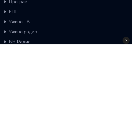
Програм
ЕПГ
Уживо ТВ
Уживо радио
×
БН Радио
Гдје можете гледати БН ТВ
Контакт
LAT
ЋР
Ова wеб страница користи колачиће.
Колачиће
употребљавамо како би ова wеб страница радила
правилно те како бисмо били у стању вршити даља
унапређења странице са сврхом побољшавања вашег
корисничког искуства, како бисмо персонализовали
садржај и огласе, омогућили функционалност
друштвених медија и анализирали промет. Наставком