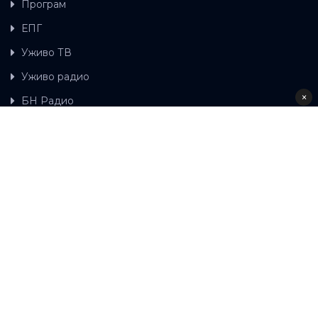
Програм
ЕПГ
Уживо ТВ
Уживо радио
×
БН Радио
Гдје можете гледати БН ТВ
Контакт
LAT
ЋР
Ова wеб страница користи колачиће.
Колачиће
употребљавамо како би ова wеб страница радила
правилно те како бисмо били у стању вршити даља
унапређења странице са сврхом побољшавања вашег
корисничког искуства, како бисмо персонализовали
садржај и огласе, омогућили функционалност
друштвених медија и анализирали промет. Наставком