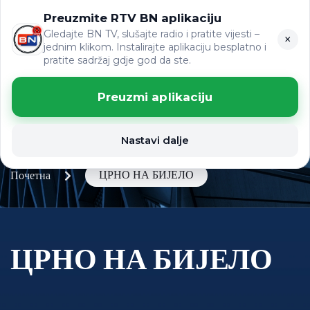
Preuzmite RTV BN aplikaciju
LAT
ВИЈЕСТИ
ЋР
Gledajte BN TV, slušajte radio i pratite vijesti –
×
jednim klikom. Instalirajte aplikaciju besplatno i
pratite sadržaj gdje god da ste.
Preuzmi aplikaciju
Nastavi dalje
ЦРНО НА БИЈЕЛО
Почетна
ЦРНО НА БИЈЕЛО