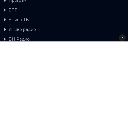
Програм
ЕПГ
Уживо ТВ
Уживо радио
×
БН Радио
Гдје можете гледати БН ТВ
Контакт
LAT
ЋР
Ова wеб страница користи колачиће.
Колачиће
употребљавамо како би ова wеб страница радила
правилно те како бисмо били у стању вршити даља
унапређења странице са сврхом побољшавања вашег
корисничког искуства, како бисмо персонализовали
садржај и огласе, омогућили функционалност
друштвених медија и анализирали промет. Наставком