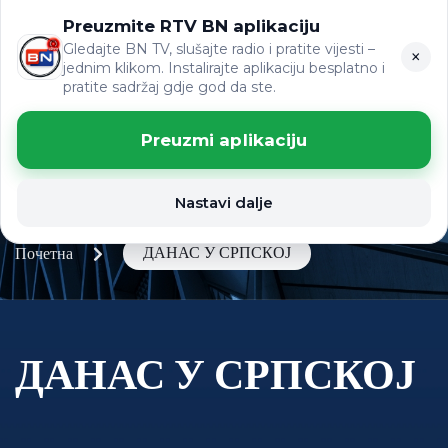
Preuzmite RTV BN aplikaciju
LAT
ВИЈЕСТИ
ЋР
Gledajte BN TV, slušajte radio i pratite vijesti –
×
jednim klikom. Instalirajte aplikaciju besplatno i
pratite sadržaj gdje god da ste.
Preuzmi aplikaciju
Nastavi dalje
ДАНАС У СРПСКОЈ
Почетна
ДАНАС У СРПСКОЈ