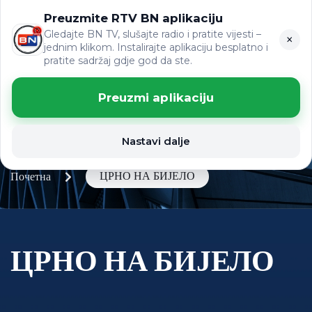
Preuzmite RTV BN aplikaciju
LAT
ВИЈЕСТИ
ЋР
Gledajte BN TV, slušajte radio i pratite vijesti –
×
jednim klikom. Instalirajte aplikaciju besplatno i
pratite sadržaj gdje god da ste.
Preuzmi aplikaciju
Nastavi dalje
ЦРНО НА БИЈЕЛО
Почетна
ЦРНО НА БИЈЕЛО