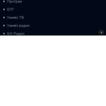
Програм
ЕПГ
Уживо ТВ
Уживо радио
×
БН Радио
Гдје можете гледати БН ТВ
Контакт
LAT
ЋР
Ова wеб страница користи колачиће.
Колачиће
употребљавамо како би ова wеб страница радила
правилно те како бисмо били у стању вршити даља
унапређења странице са сврхом побољшавања вашег
корисничког искуства, како бисмо персонализовали
садржај и огласе, омогућили функционалност
друштвених медија и анализирали промет. Наставком