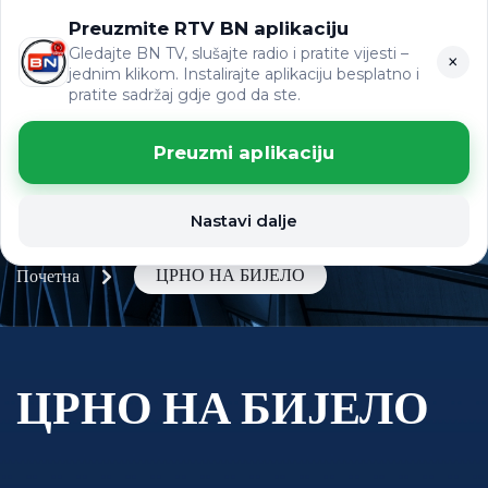
Preuzmite RTV BN aplikaciju
LAT
ВИЈЕСТИ
ЋР
Gledajte BN TV, slušajte radio i pratite vijesti –
×
jednim klikom. Instalirajte aplikaciju besplatno i
pratite sadržaj gdje god da ste.
Preuzmi aplikaciju
Nastavi dalje
ЦРНО НА БИЈЕЛО
Почетна
ЦРНО НА БИЈЕЛО