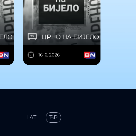
ЈЕЛО
ЦРНО НА БИЈЕЛО
16. 6. 2026.
LAT
ЋР