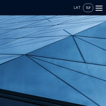
LAT
ЋР