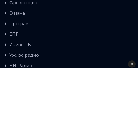
Фреквенције
О нама
Програм
ЕПГ
Уживо ТВ
Уживо радио
×
БН Радио
Гдје можете гледати БН ТВ
Контакт
LAT
ЋР
Ова wеб страница користи колачиће.
Колачиће
употребљавамо како би ова wеб страница радила
правилно те како бисмо били у стању вршити даља