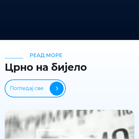
РЕАД МОРЕ
Црно на бијело
Погледај све