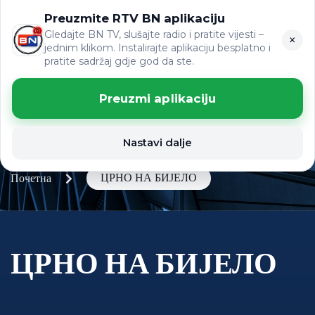
Preuzmite RTV BN aplikaciju
LAT
ВИЈЕСТИ
ЋР
Gledajte BN TV, slušajte radio i pratite vijesti –
×
jednim klikom. Instalirajte aplikaciju besplatno i
pratite sadržaj gdje god da ste.
Preuzmi aplikaciju
Nastavi dalje
ЦРНО НА БИЈЕЛО
Почетна
ЦРНО НА БИЈЕЛО