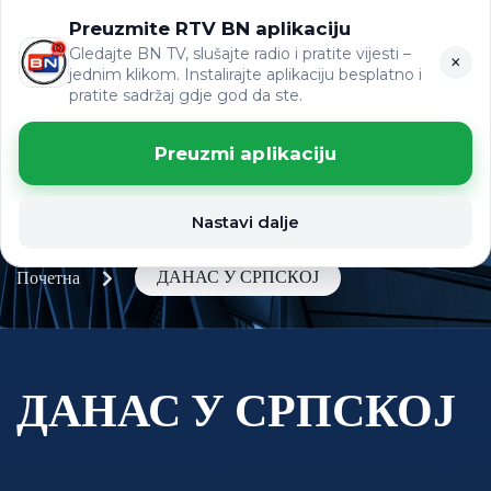
Preuzmite RTV BN aplikaciju
LAT
ВИЈЕСТИ
ЋР
Gledajte BN TV, slušajte radio i pratite vijesti –
×
jednim klikom. Instalirajte aplikaciju besplatno i
pratite sadržaj gdje god da ste.
Preuzmi aplikaciju
Nastavi dalje
ДАНАС У СРПСКОЈ
Почетна
ДАНАС У СРПСКОЈ