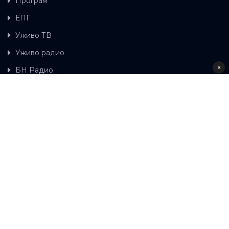
Програм
ЕПГ
Уживо ТВ
Уживо радио
×
БН Радио
Гдје можете гледати БН ТВ
Контакт
LAT
ЋР
Ова wеб страница користи колачиће.
Колачиће
употребљавамо како би ова wеб страница радила
правилно те како бисмо били у стању вршити даља
унапређења странице са сврхом побољшавања вашег
корисничког искуства, како бисмо персонализовали
садржај и огласе, омогућили функционалност
друштвених медија и анализирали промет. Наставком