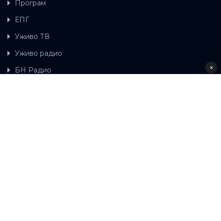
Програм
ЕПГ
Уживо ТВ
Уживо радио
×
БН Радио
Гдје можете гледати БН ТВ
Контакт
LAT
ЋР
Ова wеб страница користи колачиће.
Колачиће
употребљавамо како би ова wеб страница радила
правилно те како бисмо били у стању вршити даља
унапређења странице са сврхом побољшавања вашег
корисничког искуства, како бисмо персонализовали
садржај и огласе, омогућили функционалност
друштвених медија и анализирали промет. Наставком