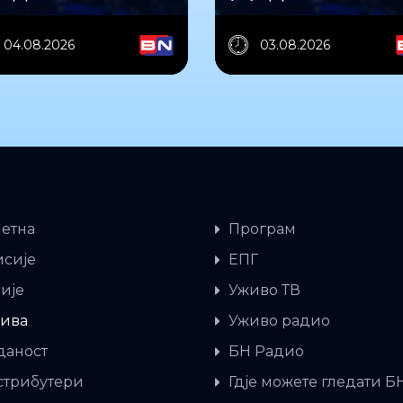
04.08.2026
03.08.2026
етна
Програм
сије
ЕПГ
ије
Уживо ТВ
ива
Уживо радио
даност
БН Радио
трибутери
Гдје можете гледати Б