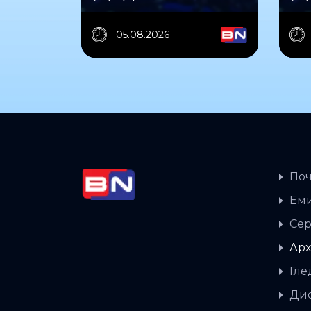
05.08.2026
Поч
Еми
Сер
Арх
Гле
Дис