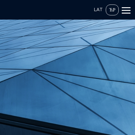
LAT
ЋР