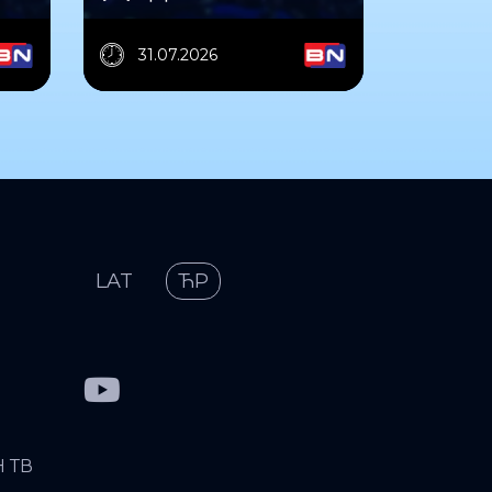
31.07.2026
LAT
ЋР
Н ТВ