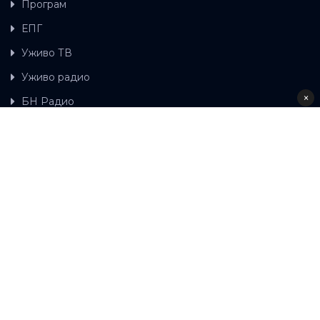
Програм
ЕПГ
Уживо ТВ
Уживо радио
×
БН Радио
Гдје можете гледати БН ТВ
Контакт
LAT
ЋР
Ова wеб страница користи колачиће.
Колачиће
употребљавамо како би ова wеб страница радила
правилно те како бисмо били у стању вршити даља
унапређења странице са сврхом побољшавања вашег
корисничког искуства, како бисмо персонализовали
садржај и огласе, омогућили функционалност
друштвених медија и анализирали промет. Наставком