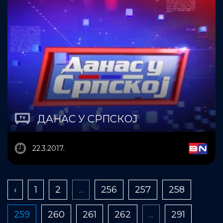
ДАНАС У СРПСКОЈ
22.3.2017.
‹
1
2
...
256
257
258
259
260
261
262
...
291