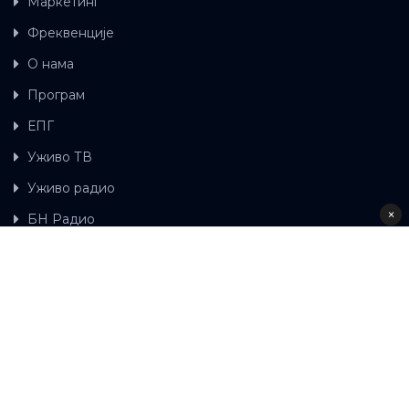
Маркетинг
Фреквенције
О нама
Програм
ЕПГ
Уживо ТВ
Уживо радио
×
БН Радио
Гдје можете гледати БН ТВ
Контакт
LAT
ЋР
Ова wеб страница користи колачиће.
Колачиће
употребљавамо како би ова wеб страница радила