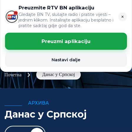
Preuzmite RTV BN aplikaciju
LAT
ВИЈЕСТИ
ЋР
Gledajte BN TV, slušajte radio i pratite vijesti –
×
jednim klikom. Instalirajte aplikaciju besplatno i
pratite sadržaj gdje god da ste.
Preuzmi aplikaciju
Nastavi dalje
Данас у Српској
Почетна
АРХИВА
Данас у Српској