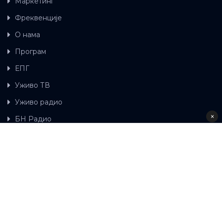
Маркетинг
Фреквенције
О нама
Програм
ЕПГ
Уживо ТВ
Уживо радио
×
БН Радио
Гдје можете гледати БН ТВ
Контакт
LAT
ЋР
Ова wеб страница користи колачиће.
Колачиће
употребљавамо како би ова wеб страница радила