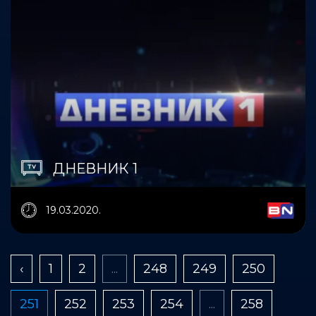
ДНЕВНИК 1
19.03.2020.
‹
1
2
...
248
249
250
251
252
253
254
...
258