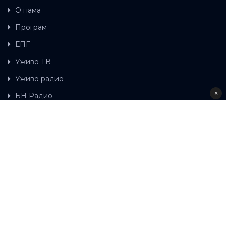
О нама
Програм
ЕПГ
Уживо ТВ
Уживо радио
×
БН Радио
Гдје можете гледати БН ТВ
Контакт
LAT
ЋР
Ова wеб страница користи колачиће.
Колачиће
употребљавамо како би ова wеб страница радила
правилно те како бисмо били у стању вршити даља
унапређења странице са сврхом побољшавања вашег