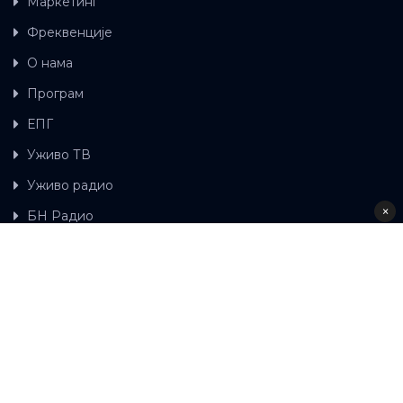
Маркетинг
Фреквенције
О нама
Програм
ЕПГ
Уживо ТВ
Уживо радио
×
БН Радио
Гдје можете гледати БН ТВ
Контакт
LAT
ЋР
Ова wеб страница користи колачиће.
Колачиће
употребљавамо како би ова wеб страница радила