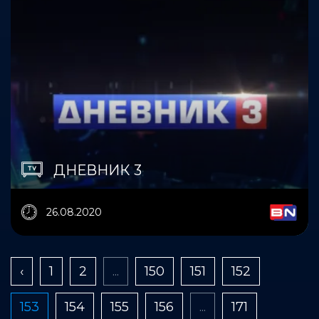
ДНЕВНИК 3
26.08.2020
‹
1
2
...
150
151
152
153
154
155
156
...
171