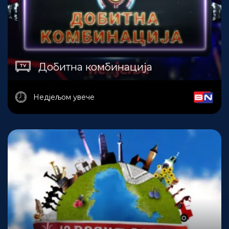
Добитна комбинација
Недјељом увече