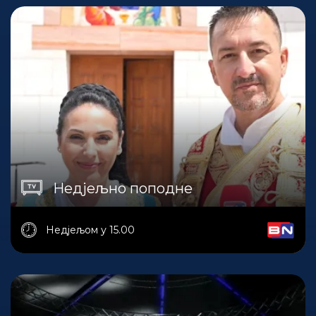
Недјељно поподне
Недјељом у 15.00