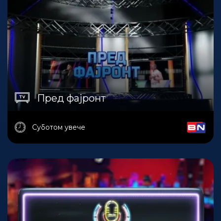
Пред фајронт
Суботом увече