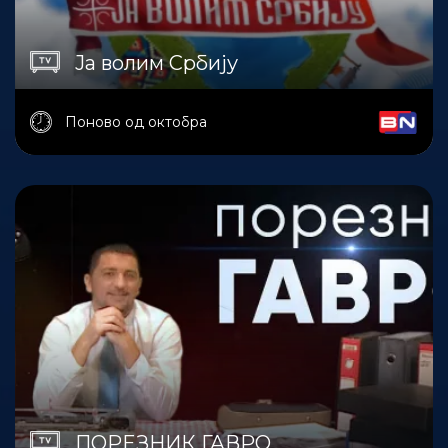
Ја волим Србију
Поново од октобра
ПОРЕЗНИК ГАВРО