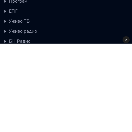
Програм
ЕПГ
Уживо ТВ
Уживо радио
×
БН Радио
Гдје можете гледати БН ТВ
Контакт
LAT
ЋР
Ова wеб страница користи колачиће.
Колачиће
употребљавамо како би ова wеб страница радила
правилно те како бисмо били у стању вршити даља
унапређења странице са сврхом побољшавања вашег
корисничког искуства, како бисмо персонализовали
садржај и огласе, омогућили функционалност
друштвених медија и анализирали промет. Наставком