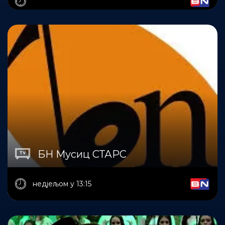
БН Мусиц СТАРС
недјељом у 13:15