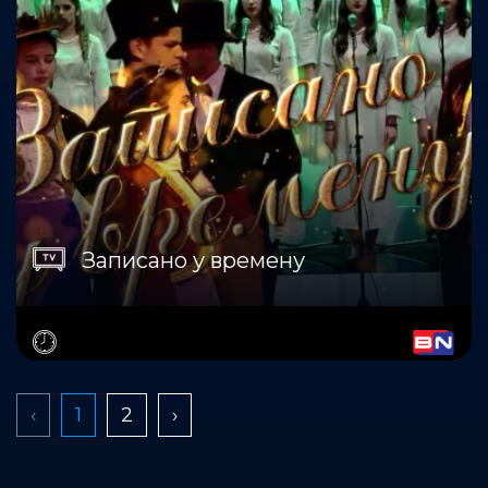
Записано у времену
‹
1
2
›