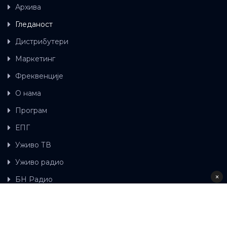
Архива
Гледаност
Дистрибутери
Маркетинг
Фреквенције
О нама
Програм
ЕПГ
Уживо ТВ
Уживо радио
×
БН Радио
Гдје можете гледати БН ТВ
Контакт