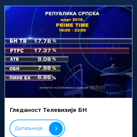
Гледаност Телевизије БН
Детаљније