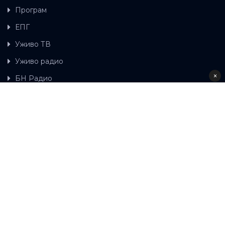
Програм
ЕПГ
Уживо ТВ
Уживо радио
×
БН Радио
Гдје можете гледати БН ТВ
Контакт
LAT
ЋР
Ова wеб страница користи колачиће.
Колачиће
употребљавамо како би ова wеб страница радила
правилно те како бисмо били у стању вршити даља
унапређења странице са сврхом побољшавања вашег
корисничког искуства, како бисмо персонализовали
садржај и огласе, омогућили функционалност