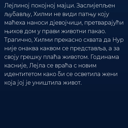
Лејлиној покојној мајци. Заслијепљен
љубављу, Хилми не види патњу коју
маћеха наноси дјевојчици, претварајући
њихов дом у прави животни пакао.
Трагично, Хилми прекасно схвата да Нур
није онаква каквом се представља, а за
своју грешку плаћа животом. Годинама
касније, Лејла се враћа с новим
идентитетом како би се осветила жени
која јој је уништила живот.