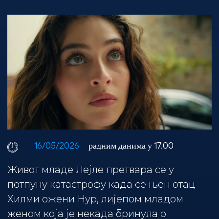
16/05/2026
радним данима у 17.00
Живот младе Лејле претвара се у
потпуну катастрофу када се њен отац
Хилми ожени Нур, лијепом младом
женом која је некада бринула о