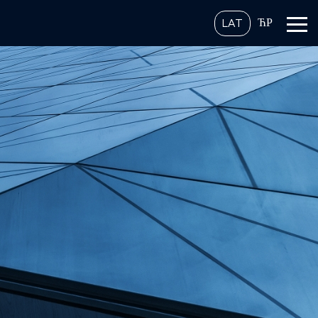
ЋР
LAT