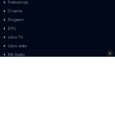
Frekvencije
O nama
Program
EPG
Uživo TV
Uživo radio
×
BN Radio
Gdje možete gledati BN TV
Kontakt
LAT
ЋР
Ova web stranica koristi kolačiće.
Kolačiće
upotrebljavamo kako bi ova web stranica radila pravilno te