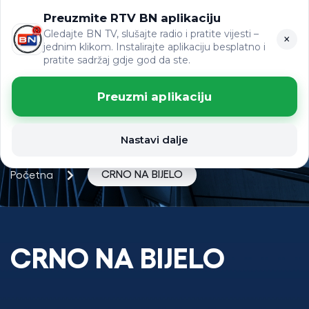
Preuzmite RTV BN aplikaciju
ЋР
VIJESTI
LAT
Gledajte BN TV, slušajte radio i pratite vijesti –
×
jednim klikom. Instalirajte aplikaciju besplatno i
pratite sadržaj gdje god da ste.
Preuzmi aplikaciju
Nastavi dalje
CRNO NA BIJELO
Početna
CRNO NA BIJELO