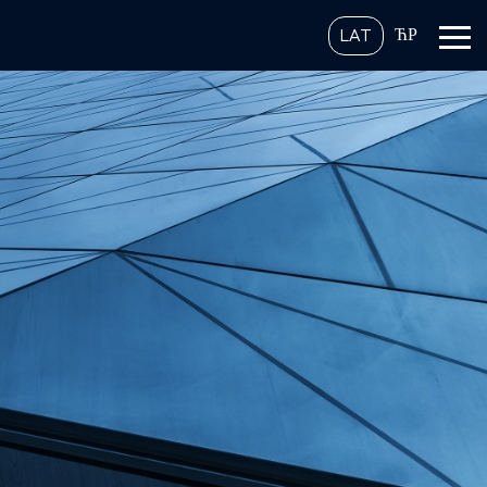
ЋР
LAT