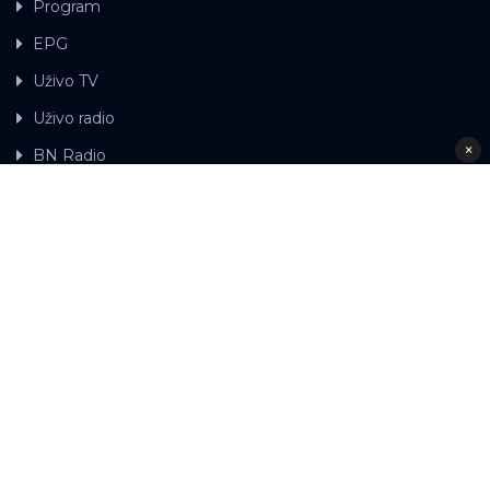
Program
EPG
Uživo TV
Uživo radio
×
BN Radio
Gdje možete gledati BN TV
Kontakt
LAT
ЋР
Ova web stranica koristi kolačiće.
Kolačiće
upotrebljavamo kako bi ova web stranica radila pravilno te
kako bismo bili u stanju vršiti dalja unapređenja stranice sa
svrhom poboljšavanja vašeg korisničkog iskustva, kako
bismo personalizovali sadržaj i oglase, omogućili
funkcionalnost društvenih medija i analizirali promet.