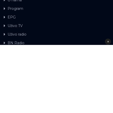
Program
EPG
Uživo TV
Uživo radio
×
BN Radio
Gdje možete gledati BN TV
Kontakt
LAT
ЋР
Ova web stranica koristi kolačiće.
Kolačiće
upotrebljavamo kako bi ova web stranica radila pravilno te
kako bismo bili u stanju vršiti dalja unapređenja stranice sa
svrhom poboljšavanja vašeg korisničkog iskustva, kako