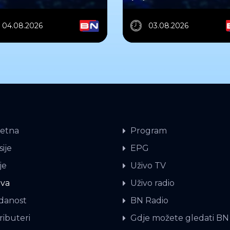
04.08.2026
03.08.2026
etna
Program
ije
EPG
je
Uživo TV
iva
Uživo radio
danost
BN Radio
ributeri
Gdje možete gledati BN