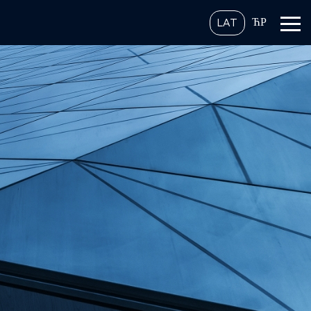
ЋР
LAT