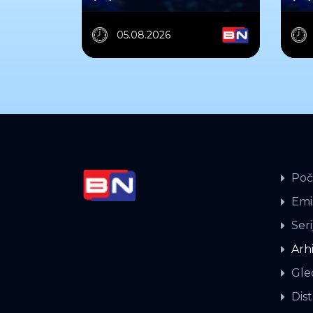
05.08.2026
Poč
Emis
Seri
Arh
Gle
Dist