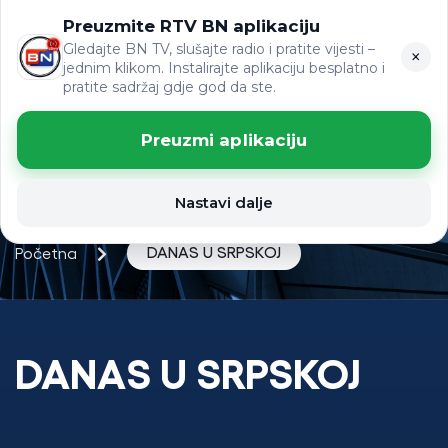
Preuzmite RTV BN aplikaciju
ЋР
VIJESTI
LAT
Gledajte BN TV, slušajte radio i pratite vijesti –
×
jednim klikom. Instalirajte aplikaciju besplatno i
pratite sadržaj gdje god da ste.
Preuzmi aplikaciju
Nastavi dalje
DANAS U SRPSKOJ
Početna
DANAS U SRPSKOJ