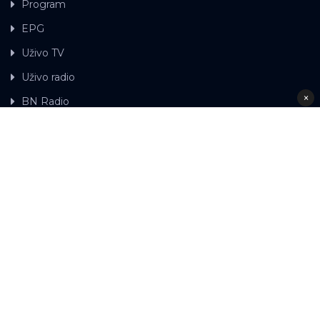
Program
EPG
Uživo TV
Uživo radio
×
BN Radio
Gdje možete gledati BN TV
Kontakt
LAT
ЋР
Ova web stranica koristi kolačiće.
Kolačiće
upotrebljavamo kako bi ova web stranica radila pravilno te
kako bismo bili u stanju vršiti dalja unapređenja stranice sa
svrhom poboljšavanja vašeg korisničkog iskustva, kako
bismo personalizovali sadržaj i oglase, omogućili
funkcionalnost društvenih medija i analizirali promet.