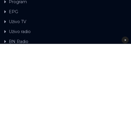
Program
EPG
Uživo TV
Uživo radio
×
BN Radio
Gdje možete gledati BN TV
Kontakt
LAT
ЋР
Ova web stranica koristi kolačiće.
Kolačiće
upotrebljavamo kako bi ova web stranica radila pravilno te
kako bismo bili u stanju vršiti dalja unapređenja stranice sa
svrhom poboljšavanja vašeg korisničkog iskustva, kako
bismo personalizovali sadržaj i oglase, omogućili
funkcionalnost društvenih medija i analizirali promet.