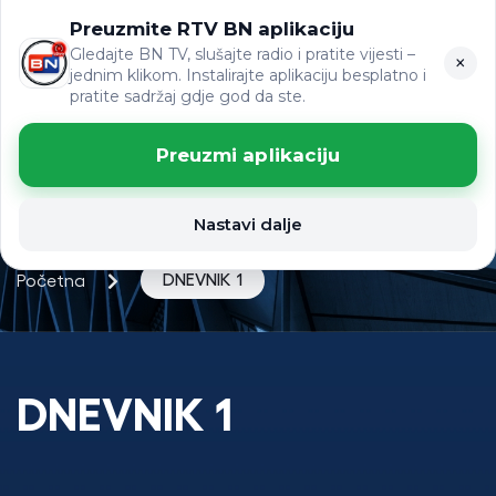
Preuzmite RTV BN aplikaciju
ЋР
VIJESTI
LAT
Gledajte BN TV, slušajte radio i pratite vijesti –
×
jednim klikom. Instalirajte aplikaciju besplatno i
pratite sadržaj gdje god da ste.
Preuzmi aplikaciju
Nastavi dalje
DNEVNIK 1
Početna
DNEVNIK 1