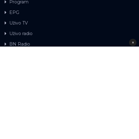
Program
EPG
Uživo TV
Uživo radio
×
BN Radio
Gdje možete gledati BN TV
Kontakt
LAT
ЋР
Ova web stranica koristi kolačiće.
Kolačiće
upotrebljavamo kako bi ova web stranica radila pravilno te
kako bismo bili u stanju vršiti dalja unapređenja stranice sa
svrhom poboljšavanja vašeg korisničkog iskustva, kako
bismo personalizovali sadržaj i oglase, omogućili
funkcionalnost društvenih medija i analizirali promet.