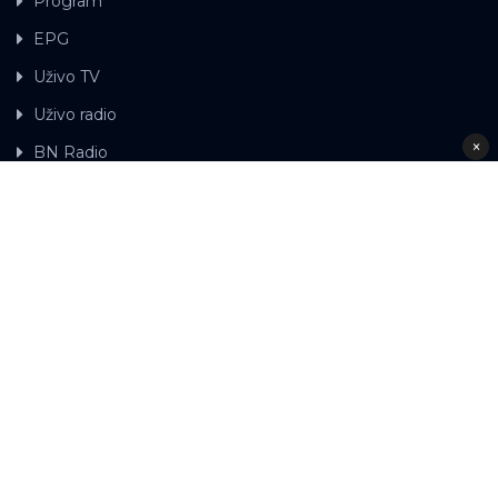
Program
EPG
Uživo TV
Uživo radio
×
BN Radio
Gdje možete gledati BN TV
Kontakt
LAT
ЋР
Ova web stranica koristi kolačiće.
Kolačiće
upotrebljavamo kako bi ova web stranica radila pravilno te
kako bismo bili u stanju vršiti dalja unapređenja stranice sa
svrhom poboljšavanja vašeg korisničkog iskustva, kako
bismo personalizovali sadržaj i oglase, omogućili
funkcionalnost društvenih medija i analizirali promet.