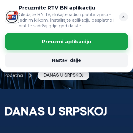
Preuzmite RTV BN aplikaciju
ЋР
VIJESTI
LAT
Gledajte BN TV, slušajte radio i pratite vijesti –
×
jednim klikom. Instalirajte aplikaciju besplatno i
pratite sadržaj gdje god da ste.
Preuzmi aplikaciju
Nastavi dalje
DANAS U SRPSKOJ
Početna
DANAS U SRPSKOJ