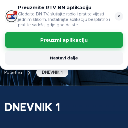
Preuzmite RTV BN aplikaciju
ЋР
VIJESTI
LAT
Gledajte BN TV, slušajte radio i pratite vijesti –
×
jednim klikom. Instalirajte aplikaciju besplatno i
pratite sadržaj gdje god da ste.
Preuzmi aplikaciju
Nastavi dalje
DNEVNIK 1
Početna
DNEVNIK 1