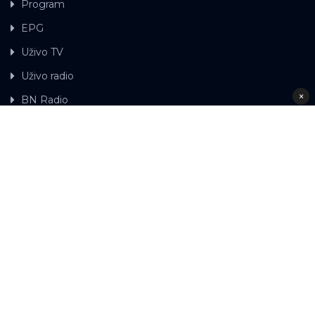
Program
EPG
Uživo TV
Uživo radio
×
BN Radio
Gdje možete gledati BN TV
Kontakt
LAT
ЋР
Ova web stranica koristi kolačiće.
Kolačiće
upotrebljavamo kako bi ova web stranica radila pravilno te
kako bismo bili u stanju vršiti dalja unapređenja stranice sa
svrhom poboljšavanja vašeg korisničkog iskustva, kako
bismo personalizovali sadržaj i oglase, omogućili
funkcionalnost društvenih medija i analizirali promet.