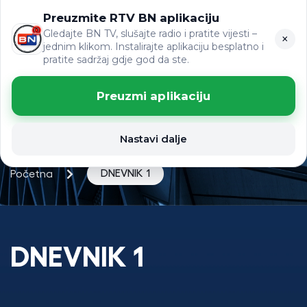
Preuzmite RTV BN aplikaciju
ЋР
VIJESTI
LAT
Gledajte BN TV, slušajte radio i pratite vijesti –
×
jednim klikom. Instalirajte aplikaciju besplatno i
pratite sadržaj gdje god da ste.
Preuzmi aplikaciju
Nastavi dalje
DNEVNIK 1
Početna
DNEVNIK 1