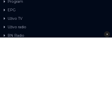
Program
EPG
Uživo TV
Uživo radio
×
BN Radio
Gdje možete gledati BN TV
Kontakt
LAT
ЋР
Ova web stranica koristi kolačiće.
Kolačiće
upotrebljavamo kako bi ova web stranica radila pravilno te
kako bismo bili u stanju vršiti dalja unapređenja stranice sa
svrhom poboljšavanja vašeg korisničkog iskustva, kako
bismo personalizovali sadržaj i oglase, omogućili
funkcionalnost društvenih medija i analizirali promet.