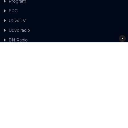
Program
EPG
Uživo TV
Uživo radio
×
BN Radio
Gdje možete gledati BN TV
Kontakt
LAT
ЋР
Ova web stranica koristi kolačiće.
Kolačiće
upotrebljavamo kako bi ova web stranica radila pravilno te
kako bismo bili u stanju vršiti dalja unapređenja stranice sa
svrhom poboljšavanja vašeg korisničkog iskustva, kako
bismo personalizovali sadržaj i oglase, omogućili
funkcionalnost društvenih medija i analizirali promet.