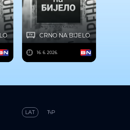
ELO
CRNO NA BIJELO
16. 6. 2026.
LAT
ЋР