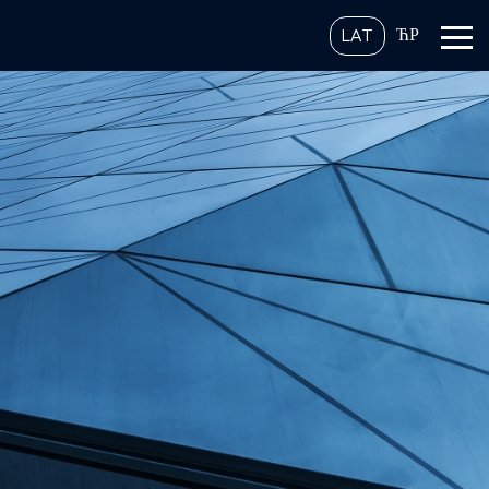
ЋР
LAT