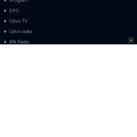
Program
EPG
Uživo TV
Uživo radio
×
BN Radio
Gdje možete gledati BN TV
Kontakt
LAT
ЋР
Ova web stranica koristi kolačiće.
Kolačiće
upotrebljavamo kako bi ova web stranica radila pravilno te
kako bismo bili u stanju vršiti dalja unapređenja stranice sa
svrhom poboljšavanja vašeg korisničkog iskustva, kako
bismo personalizovali sadržaj i oglase, omogućili
funkcionalnost društvenih medija i analizirali promet.