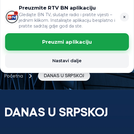
Preuzmite RTV BN aplikaciju
ЋР
VIJESTI
LAT
Gledajte BN TV, slušajte radio i pratite vijesti –
×
jednim klikom. Instalirajte aplikaciju besplatno i
pratite sadržaj gdje god da ste.
Preuzmi aplikaciju
Nastavi dalje
DANAS U SRPSKOJ
Početna
DANAS U SRPSKOJ